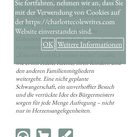
Sie fortfahren, nehmen wir an, dass Sie
dagegen wehrt, flammen die alten Gefühle
mit der Verwendung von Cookies auf
wieder auf. Doch manche Fehler aus der
der https://charlottecolewrites.com
Vergangenheit sind zu groß, um sie
Website einverstanden sind.
verzeihen zu können, und manche
Geheimnisse haben die Kraft, ganze Familien
OK
Weitere Informationen
zu zerstören.
„Küss mich einfach immer weiter“ erzählt,
wie es mit Adele, Reenie, ihren Kindern und
den anderen Familienmitgliedern
weitergeht. Eine nicht geplante
Schwangerschaft, ein unverhoffter Besuch
und die verrückte Idee des Bürgermeisters
sorgen für jede Menge Aufregung – nicht
nur in Herzensangelegenheiten.